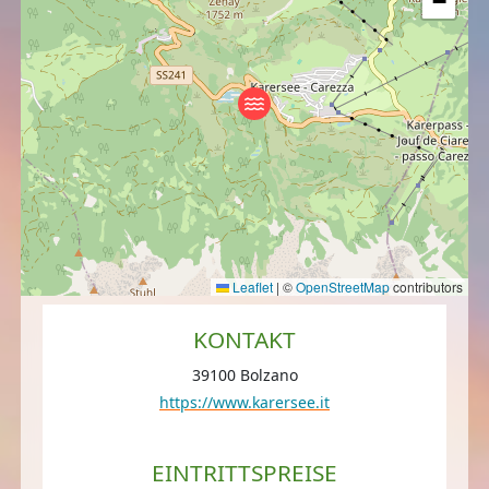
−
Leaflet
|
©
OpenStreetMap
contributors
KONTAKT
39100 Bolzano
https://www.karersee.it
EINTRITTSPREISE