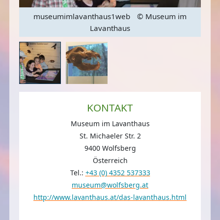
im
museumimlavanthaus1web
© Museum im
m
Lavanthaus
KONTAKT
Museum im Lavanthaus
St. Michaeler Str. 2
9400 Wolfsberg
Österreich
Tel.:
+43 (0) 4352 537333
museum@wolfsberg.at
http://www.lavanthaus.at/das-lavanthaus.html