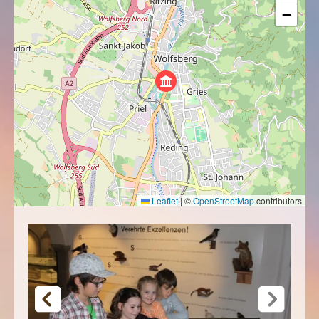
−
Leaflet
|
©
OpenStreetMap
contributors