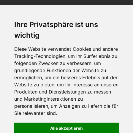
Ihre Privatsphäre ist uns
SCHNEEHÖHEN SKI APP
wichtig
Die Schneehoehen Ski APP für iOS und Android - Ein
Muss für alle Wintersportler und Schneefreaks!
Diese Website verwendet Cookies und andere
Tracking-Technologien, um Ihr Surferlebnis zu
folgenden Zwecken zu verbessern:
um
grundlegende Funktionen der Website zu
ermöglichen
,
um ein besseres Erlebnis auf der
Website zu bieten
,
um Ihr Interesse an unseren
Produkten und Dienstleistungen zu messen
und Marketinginteraktionen zu
personalisieren
,
um Anzeigen zu liefern die für
Impressum
Datenschutz
Sie relevanter sind
.
Nutzungsbedingungen
Kontakt
Partner
Portale
FAQ
Newsletter
Mediadaten
Alle akzeptieren