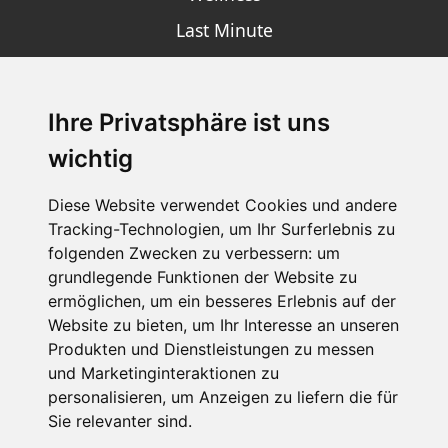
Last Minute
Ihre Privatsphäre ist uns
SCHNEEHÖHEN SKI APP
wichtig
Die Schneehoehen Ski APP für iOS und Android - Ein
Muss für alle Wintersportler und Schneefreaks!
Diese Website verwendet Cookies und andere
Tracking-Technologien, um Ihr Surferlebnis zu
folgenden Zwecken zu verbessern:
um
grundlegende Funktionen der Website zu
ermöglichen
,
um ein besseres Erlebnis auf der
Website zu bieten
,
um Ihr Interesse an unseren
Produkten und Dienstleistungen zu messen
und Marketinginteraktionen zu
personalisieren
,
um Anzeigen zu liefern die für
Impressum
Datenschutz
Sie relevanter sind
.
Nutzungsbedingungen
Kontakt
Partner