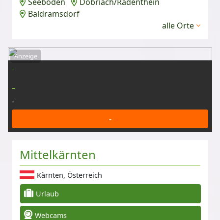
Seeboden
Döbriach/Radenthein
Baldramsdorf
alle Orte
Anzeige
-
-
-
-
Mittelkärnten
Kärnten, Österreich
Urlaub
Webcams