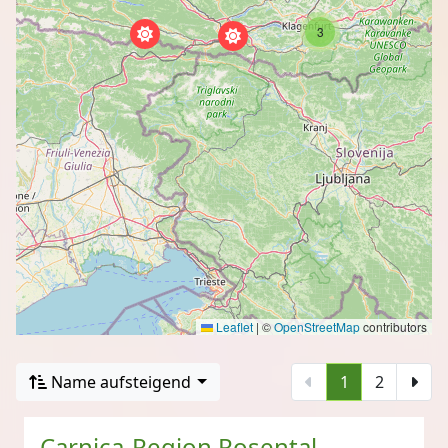
3
Leaflet
|
©
OpenStreetMap
contributors
Name aufsteigend
1
2
Carnica-Region Rosental