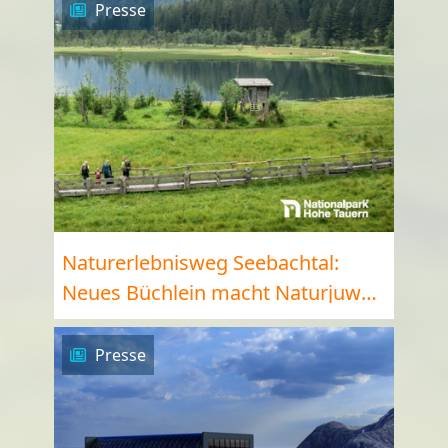
Presse
Naturerlebnisweg Seebachtal:
Neues Büchlein macht Naturjuwel
(be)greifbar
Presse