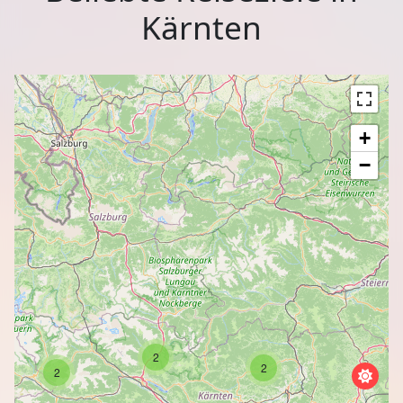
Kärnten
+
−
2
2
2