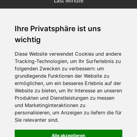
Last Minute
Ihre Privatsphäre ist uns
SCHNEEHÖHEN SKI APP
wichtig
Die Schneehoehen Ski APP für iOS und Android - Ein
Muss für alle Wintersportler und Schneefreaks!
Diese Website verwendet Cookies und andere
Tracking-Technologien, um Ihr Surferlebnis zu
folgenden Zwecken zu verbessern:
um
grundlegende Funktionen der Website zu
ermöglichen
,
um ein besseres Erlebnis auf der
Website zu bieten
,
um Ihr Interesse an unseren
Produkten und Dienstleistungen zu messen
und Marketinginteraktionen zu
personalisieren
,
um Anzeigen zu liefern die für
Impressum
Datenschutz
Sie relevanter sind
.
Nutzungsbedingungen
Kontakt
Partner
Portale
FAQ
Newsletter
Mediadaten
Alle akzeptieren