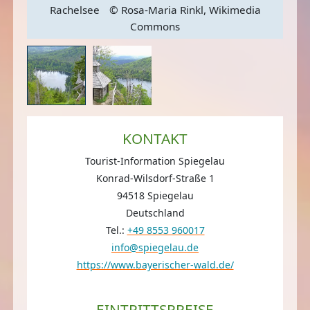
dia
Rachelsee
© Rosa-Maria Rinkl, Wikimedia
Ra
Commons
KONTAKT
Tourist-Information Spiegelau
Konrad-Wilsdorf-Straße 1
94518 Spiegelau
Deutschland
Tel.:
+49 8553 960017
info@spiegelau.de
https://www.bayerischer-wald.de/
EINTRITTSPREISE