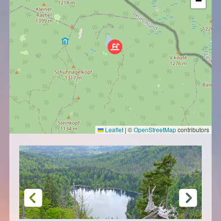
−
Leaflet
|
©
OpenStreetMap
contributors