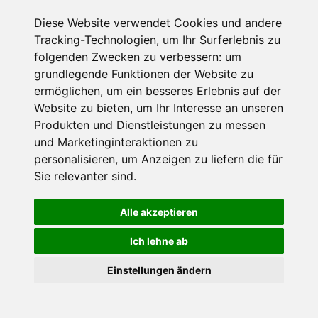
Muss für alle Wintersportler und Schneefreaks!
Diese Website verwendet Cookies und andere
Tracking-Technologien, um Ihr Surferlebnis zu
folgenden Zwecken zu verbessern:
um
grundlegende Funktionen der Website zu
ermöglichen
,
um ein besseres Erlebnis auf der
Website zu bieten
,
um Ihr Interesse an unseren
Produkten und Dienstleistungen zu messen
und Marketinginteraktionen zu
personalisieren
,
um Anzeigen zu liefern die für
Impressum
Datenschutz
Sie relevanter sind
.
Nutzungsbedingungen
Kontakt
Partner
Portale
FAQ
Newsletter
Mediadaten
Alle akzeptieren
©
2026 Schneemenschen GmbH
Ich lehne ab
×
Einstellungen ändern
Goldener Herbst in den Alpen
- Angebote vergleichen
& die Natur genießen!
Jetzt Angebote entdecken!