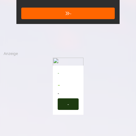
-
Anzeige
-
-
-
-