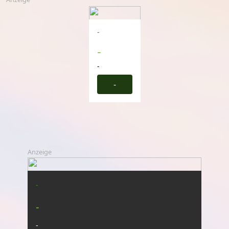
-
-
-
-
Anzeige
-
-
-