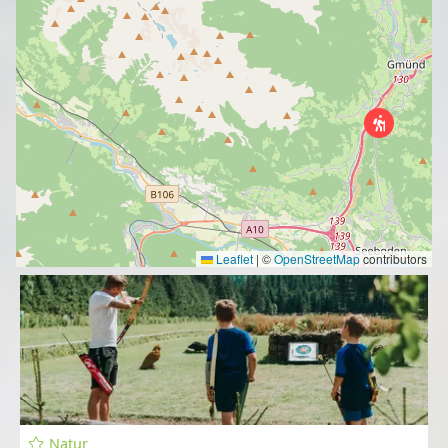
Leaflet
|
©
OpenStreetMap
contributors
Natur