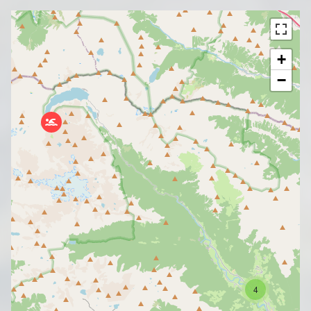
+
−
4