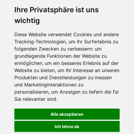
Ihre Privatsphäre ist uns
SCHNEEHÖHEN SKI APP
wichtig
Die Schneehoehen Ski APP für iOS und Android - Ein
Muss für alle Wintersportler und Schneefreaks!
Diese Website verwendet Cookies und andere
Tracking-Technologien, um Ihr Surferlebnis zu
folgenden Zwecken zu verbessern:
um
grundlegende Funktionen der Website zu
ermöglichen
,
um ein besseres Erlebnis auf der
Website zu bieten
,
um Ihr Interesse an unseren
Produkten und Dienstleistungen zu messen
und Marketinginteraktionen zu
personalisieren
,
um Anzeigen zu liefern die für
Impressum
Datenschutz
Sie relevanter sind
.
Nutzungsbedingungen
Kontakt
Partner
Portale
FAQ
Newsletter
Mediadaten
Alle akzeptieren
©
2026 Schneemenschen GmbH
Ich lehne ab