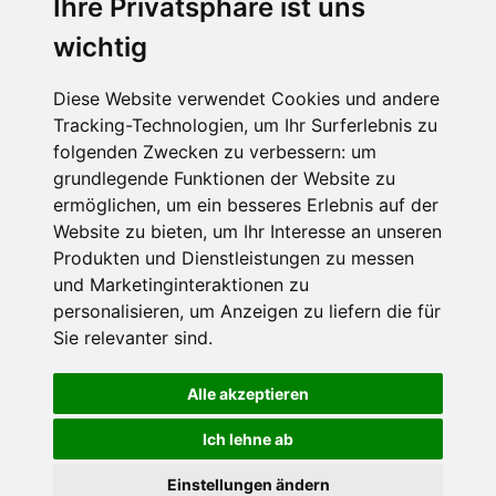
Ihre Privatsphäre ist uns
SCHNEEHÖHEN SKI APP
wichtig
Die Schneehoehen Ski APP für iOS und Android - Ein
Muss für alle Wintersportler und Schneefreaks!
Diese Website verwendet Cookies und andere
Tracking-Technologien, um Ihr Surferlebnis zu
folgenden Zwecken zu verbessern:
um
grundlegende Funktionen der Website zu
ermöglichen
,
um ein besseres Erlebnis auf der
Website zu bieten
,
um Ihr Interesse an unseren
Produkten und Dienstleistungen zu messen
und Marketinginteraktionen zu
personalisieren
,
um Anzeigen zu liefern die für
Impressum
Datenschutz
Sie relevanter sind
.
Nutzungsbedingungen
Kontakt
Partner
Portale
FAQ
Newsletter
Mediadaten
Alle akzeptieren
©
2026 Schneemenschen GmbH
Ich lehne ab
×
Einstellungen ändern