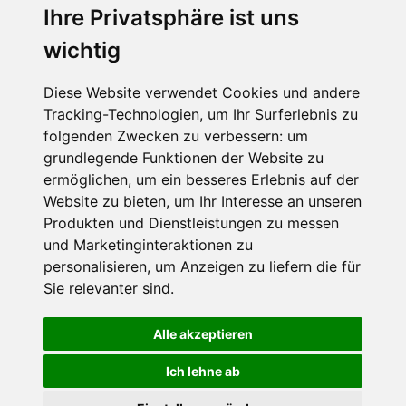
Ihre Privatsphäre ist uns
SCHNEEHÖHEN SKI APP
wichtig
Die Schneehoehen Ski APP für iOS und Android - Ein
Muss für alle Wintersportler und Schneefreaks!
Diese Website verwendet Cookies und andere
Tracking-Technologien, um Ihr Surferlebnis zu
folgenden Zwecken zu verbessern:
um
grundlegende Funktionen der Website zu
ermöglichen
,
um ein besseres Erlebnis auf der
Website zu bieten
,
um Ihr Interesse an unseren
Produkten und Dienstleistungen zu messen
und Marketinginteraktionen zu
personalisieren
,
um Anzeigen zu liefern die für
Impressum
Datenschutz
Sie relevanter sind
.
Nutzungsbedingungen
Kontakt
Partner
Portale
FAQ
Newsletter
Mediadaten
Alle akzeptieren
©
2026 Schneemenschen GmbH
Ich lehne ab