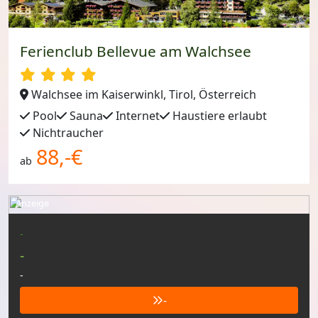
Ferienclub Bellevue am Walchsee
Walchsee im Kaiserwinkl, Tirol, Österreich
Pool
Sauna
Internet
Haustiere erlaubt
Nichtraucher
88,-€
ab
Anzeige
-
-
-
-