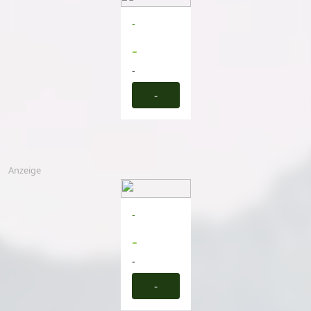
-
-
-
-
Anzeige
-
-
-
-