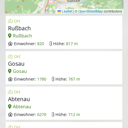
Leaflet
|
©
OpenStreetMap
contributors
Ort
Rußbach
Rußbach
Einwohner:
820
Höhe:
817 m
Ort
Gosau
Gosau
Einwohner:
1780
Höhe:
767 m
Ort
Abtenau
Abtenau
Einwohner:
6270
Höhe:
712 m
Ort