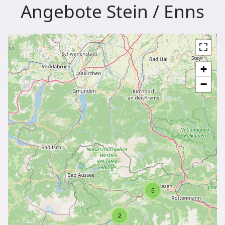
Angebote Stein / Enns
+
−
5
2