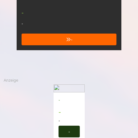
-
-
-
Anzeige
-
-
-
-