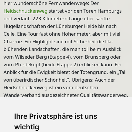
hier wunderschöne Fernwanderwege: Der
Heidschnuckenweg
startet vor den Toren Hamburgs
und verläuft
223 Kilometern Länge
über sanfte
Hügellandschaften der
Lüneburger Heide bis nach
Celle
. Eine Tour fast ohne Höhenmeter, aber mit viel
Charme. Ein Highlight sind mit Sicherheit die lila-
blühenden Landschaften, die man toll beim Ausblick
vom Wilseder Berg (Etappe 4), vom Brunsberg oder
vom Pferdekopf (beide Etappe 2) erblicken kann. Ein
Anblick für die Ewigkeit bietet der
Totengrund
, ein „Tal
von überirdischer Schönheit“. Übrigens: Auch der
Heidschnuckenweg ist ein vom deutschen
Wanderverband ausgezeichneter Qualitätswanderweg.
Die zweite Etappe belegte 2014 den ersten Platz bei der
Wahl des Wandermagazins zur schönsten Wandertour
Ihre Privatsphäre ist uns
Deutschlands.
wichtig