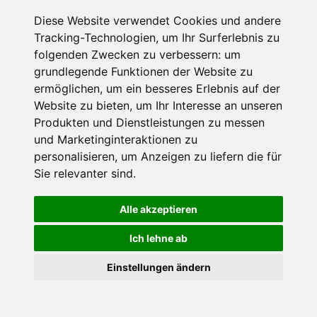
Diese Website verwendet Cookies und andere
Tracking-Technologien, um Ihr Surferlebnis zu
Beliebte Artikel aus den
folgenden Zwecken zu verbessern:
um
grundlegende Funktionen der Website zu
Ferienregionen der Alpen:
ermöglichen
,
um ein besseres Erlebnis auf der
Website zu bieten
,
um Ihr Interesse an unseren
Produkten und Dienstleistungen zu messen
Empfohlen
und Marketinginteraktionen zu
personalisieren
,
um Anzeigen zu liefern die für
Sie relevanter sind
.
Alle akzeptieren
Ich lehne ab
×
Einstellungen ändern
Leichte Viertausender in den
Goldener Herbst in den Alpen
- Angebote vergleichen
Alpen: Diese Berge eignen sich
& die Natur genießen!
Jetzt Angebote entdecken!
als 4000er-Hochtour für