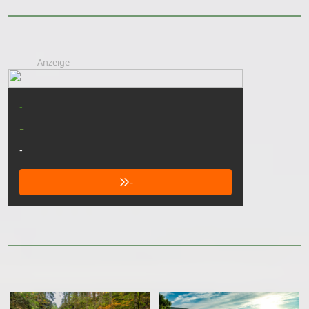
Anzeige
-
-
-
-