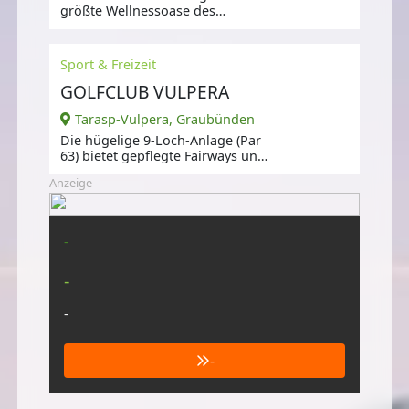
größte Wellnessoase des
Engadins.
Sport & Freizeit
GOLFCLUB VULPERA
Tarasp-Vulpera, Graubünden
Die hügelige 9-Loch-Anlage (Par
63) bietet gepflegte Fairways und
herausforderungsreiche Löcher;
Anzeige
-
-
-
-