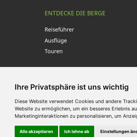
ENTDECKE DIE BERGE
Reiseführer
Ausflüge
Touren
Ihre Privatsphäre ist uns wichtig
Diese Website verwendet Cookies und andere Tracki
Website zu ermöglichen
,
um ein besseres Erlebnis au
Impressum
Datenschutz
Nu
Marketinginteraktionen zu personalisieren
,
um Anzeig
Alle akzeptieren
Ich lehne ab
Einstellungen än