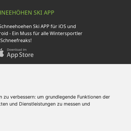
HNEEHÖHEN SKI APP
Schneehoehen Ski APP für iOS und
oid - Ein Muss für alle Wintersportler
 Schneefreaks!
n zu verbessern:
um grundlegende Funktionen der
kten und Dienstleistungen zu messen und
AQ
Newsletter
Mediadaten