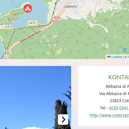
Leaflet
|
©
KONTA
Abbazia di 
Via Abbazia di 
23823 Col
Tel.:
0039 0341
http://www.cistercen