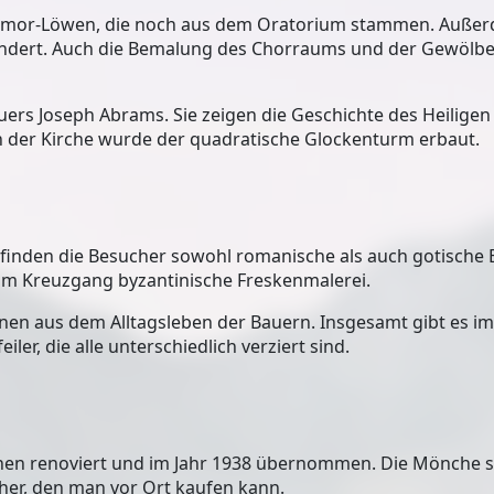
rmor-Löwen
, die noch aus dem Oratorium stammen. Außer
ndert. Auch die Bemalung des Chorraums und der Gewölb
uers Joseph Abrams. Sie zeigen die Geschichte des Heiligen
n der Kirche wurde der
quadratische Glockenturm
erbaut.
finden die Besucher sowohl romanische als auch gotische 
h im Kreuzgang
byzantinische Freskenmalerei
.
ionen aus dem Alltagsleben der Bauern. Insgesamt gibt es i
ler, die alle unterschiedlich verziert sind.
en renoviert und im Jahr 1938 übernommen. Die Mönche st
her, den man vor Ort kaufen kann.