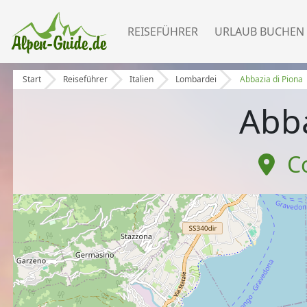
REISEFÜHRER
URLAUB BUCHEN
Start
Reiseführer
Italien
Lombardei
Abbazia di Piona
Abba
C