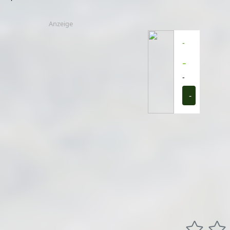
Anzeige
-
-
-
-