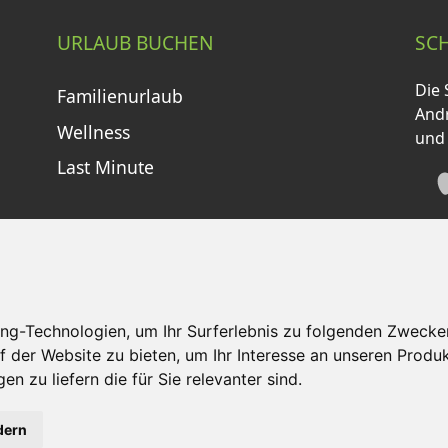
URLAUB BUCHEN
SC
Die 
Familienurlaub
Andr
Wellness
und
Last Minute
ng-Technologien, um Ihr Surferlebnis zu folgenden Zwecke
f der Website zu bieten
,
um Ihr Interesse an unseren Produ
tzungsbedingungen
Kontakt
Partner
Portale
F
en zu liefern die für Sie relevanter sind
.
©
2026 Schneemenschen GmbH
dern