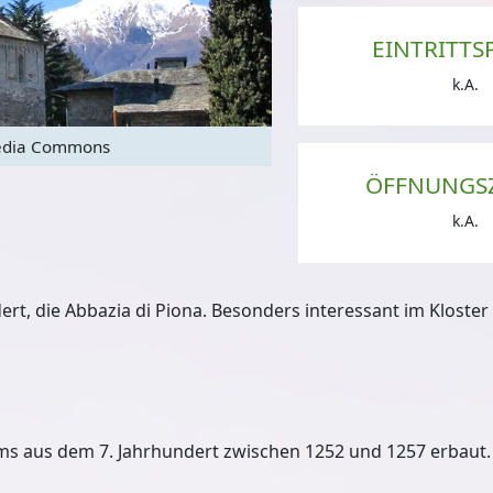
EINTRITTS
k.A.
edia Commons
Kreuzgang Abtei 
ÖFFNUNGS
k.A.
ert, die Abbazia di Piona. Besonders interessant im Kloster 
ms aus dem 7. Jahrhundert zwischen 1252 und 1257 erbaut. 