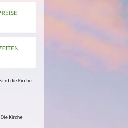
PREISE
Piona
© Mattis, Wikimedia Commons (CC BY-SA 3.0)
ZEITEN
sind die Kirche
Die Kirche