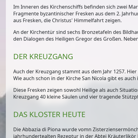
Im Inneren des Kirchenschiffs befinden sich
zwei Ma
Fragmente byzantinischer Fresken
aus dem 2. Jahrhu
aus Fresken, die Christus' Himmelfahrt zeigen.
An der Kirchentür sind sechs Bronzetafeln des Bildha
den Dialogen des Heiligen Gregor des Großen. Nebe
DER KREUZGANG
Auch der Kreuzgang stammt aus dem Jahr 1257. Hier 
Wie auch schon in der Kirche San Nicola gibt es auc
Diese Fresken zeigen sowohl Heilige als auch Situat
Kreuzgang
40 kleine Säulen und vier tragende Stützpfei
DAS KLOSTER HEUTE
Die Abbazia di Piona wurde vomn Zisterziensermönch
jahrhundertealten Rezeptur in der Abtei
Kräuterlikör