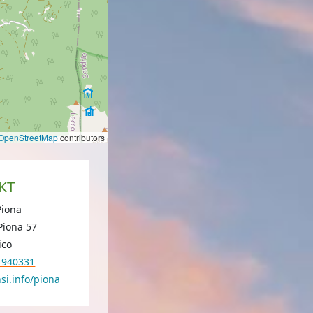
OpenStreetMap
contributors
KT
Piona
Piona 57
ico
 940331
si.info/piona