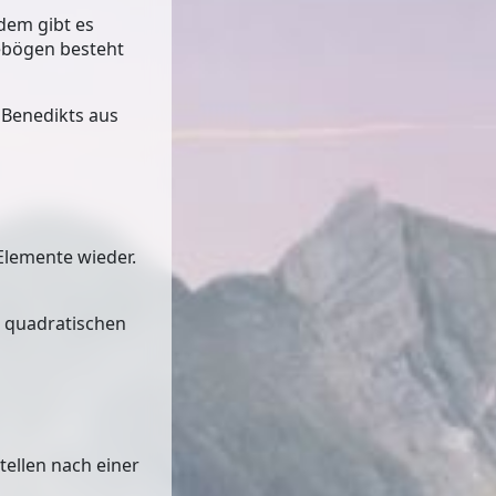
dem gibt es
ebögen besteht
 Benedikts aus
Elemente wieder.
m
quadratischen
ellen nach einer