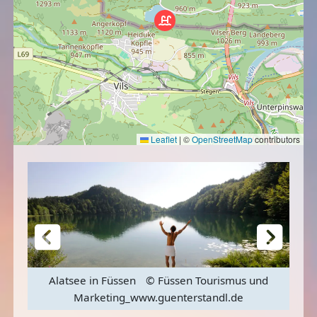
Leaflet
|
©
OpenStreetMap
contributors
und
Alatsee in Füssen
© Füssen Tourismus und
Bli
Marketing_www.guenterstandl.de