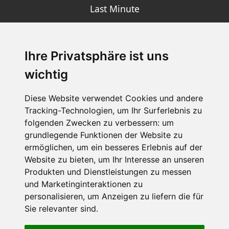
Last Minute
Ihre Privatsphäre ist uns
SCHNEEHÖHEN SKI APP
wichtig
Die Schneehoehen Ski APP für iOS und Android - Ein
Muss für alle Wintersportler und Schneefreaks!
Diese Website verwendet Cookies und andere
Tracking-Technologien, um Ihr Surferlebnis zu
folgenden Zwecken zu verbessern:
um
grundlegende Funktionen der Website zu
ermöglichen
,
um ein besseres Erlebnis auf der
Website zu bieten
,
um Ihr Interesse an unseren
Produkten und Dienstleistungen zu messen
und Marketinginteraktionen zu
personalisieren
,
um Anzeigen zu liefern die für
Impressum
Datenschutz
Sie relevanter sind
.
Nutzungsbedingungen
Kontakt
Partner
Portale
FAQ
Newsletter
Mediadaten