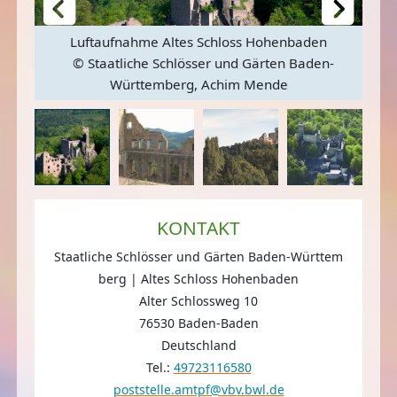
Luftaufnahme Altes Schloss Hohenbaden
und
© Staatliche Schlösser und Gärten Baden-
Un
rl
Württemberg, Achim Mende
KONTAKT
Staatliche Schlösser und Gärten Baden-Württem
berg | Altes Schloss Hohenbaden
Alter Schlossweg 10
76530 Baden-Baden
Deutschland
Tel.:
49723116580
poststelle.amtpf@vbv.bwl.de