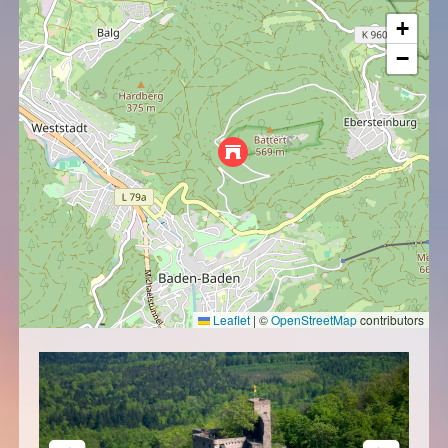
+
−
Leaflet
|
©
OpenStreetMap
contributors