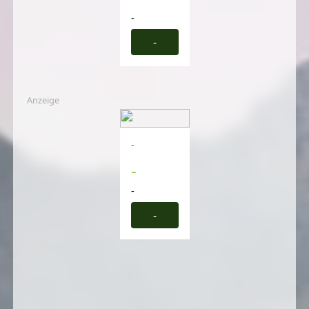
-
-
Anzeige
-
-
-
-