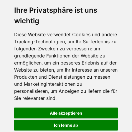
Ihre Privatsphäre ist uns
SCHNEEHÖHEN SKI APP
wichtig
Die Schneehoehen Ski APP für iOS und Android - Ein
Muss für alle Wintersportler und Schneefreaks!
Diese Website verwendet Cookies und andere
Tracking-Technologien, um Ihr Surferlebnis zu
folgenden Zwecken zu verbessern:
um
grundlegende Funktionen der Website zu
ermöglichen
,
um ein besseres Erlebnis auf der
Website zu bieten
,
um Ihr Interesse an unseren
Produkten und Dienstleistungen zu messen
und Marketinginteraktionen zu
personalisieren
,
um Anzeigen zu liefern die für
Impressum
Datenschutz
Sie relevanter sind
.
Nutzungsbedingungen
Kontakt
Partner
Portale
FAQ
Newsletter
Mediadaten
Alle akzeptieren
©
2026 Schneemenschen GmbH
Ich lehne ab