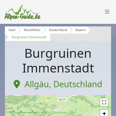
Start
Reiseführer
Deutschland
Bayern
Burgruinen Immenstadt
Burgruinen
Immenstadt
Allgäu
,
Deutschland
+