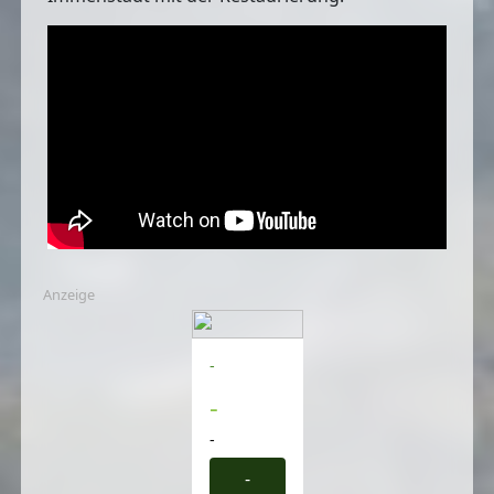
Anzeige
-
-
-
-