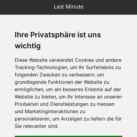
Last Minute
Ihre Privatsphäre ist uns
SCHNEEHÖHEN SKI APP
wichtig
Die Schneehoehen Ski APP für iOS und Android - Ein
Muss für alle Wintersportler und Schneefreaks!
Diese Website verwendet Cookies und andere
Tracking-Technologien, um Ihr Surferlebnis zu
folgenden Zwecken zu verbessern:
um
grundlegende Funktionen der Website zu
ermöglichen
,
um ein besseres Erlebnis auf der
Website zu bieten
,
um Ihr Interesse an unseren
Produkten und Dienstleistungen zu messen
und Marketinginteraktionen zu
personalisieren
,
um Anzeigen zu liefern die für
Impressum
Datenschutz
Sie relevanter sind
.
Nutzungsbedingungen
Kontakt
Partner