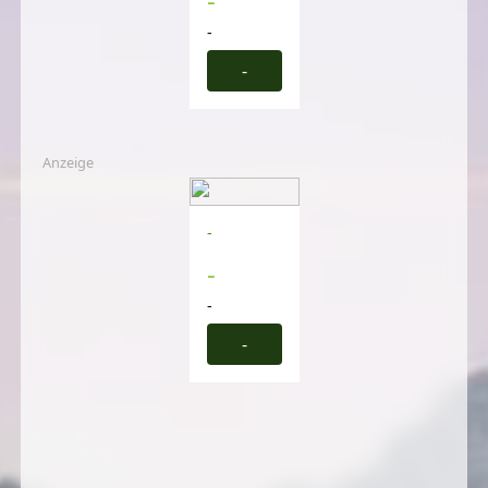
-
-
Anzeige
-
-
-
-