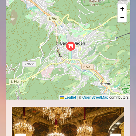
+
−
Leaflet
|
©
OpenStreetMap
contributors