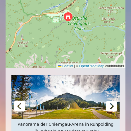
Leaflet
|
©
OpenStreetMap
contributors
Panorama der Chiemgau-Arena in Ruhpolding
© Ruhpolding Tourismus GmbH