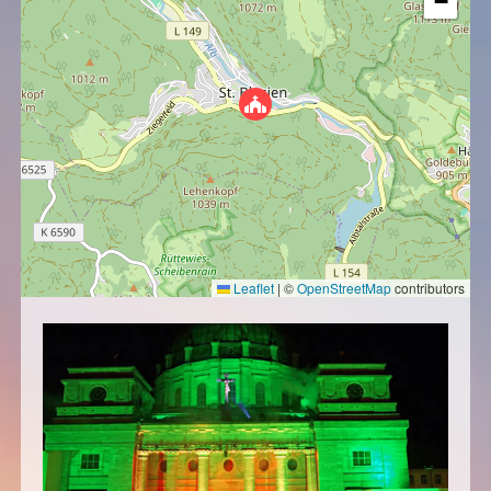
−
Leaflet
|
©
OpenStreetMap
contributors