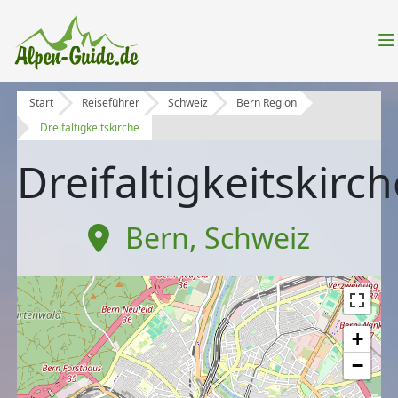
Start
Reiseführer
Schweiz
Bern Region
Dreifaltigkeitskirche
Dreifaltigkeitskirch
Bern
,
Schweiz
+
−