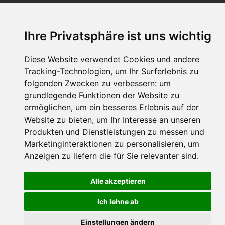
Impressum
Datenschutz
Ihre Privatsphäre ist uns wichtig
Nutzungsbedingungen
Kontakt
Partner
Portale
FAQ
Newsletter
Mediadaten
Diese Website verwendet Cookies und andere
Tracking-Technologien, um Ihr Surferlebnis zu
©
2026 Schneemenschen GmbH
folgenden Zwecken zu verbessern:
um
grundlegende Funktionen der Website zu
×
ermöglichen
,
um ein besseres Erlebnis auf der
Goldener Herbst in den Alpen
- Angebote vergleichen
Website zu bieten
,
um Ihr Interesse an unseren
& die Natur genießen!
Jetzt Angebote entdecken!
Produkten und Dienstleistungen zu messen und
Marketinginteraktionen zu personalisieren
,
um
Anzeigen zu liefern die für Sie relevanter sind
.
Alle akzeptieren
Ich lehne ab
Einstellungen ändern