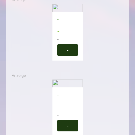
-
-
-
-
Anzeige
-
-
-
-