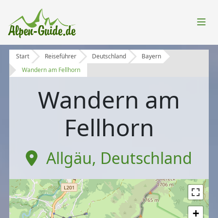
Start
Reiseführer
Deutschland
Bayern
Wandern am Fellhorn
Wandern am
Fellhorn
Allgäu
,
Deutschland
+