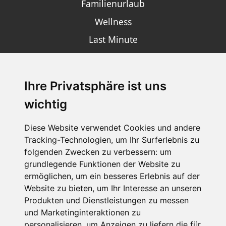
Familienurlaub
Wellness
Last Minute
Ihre Privatsphäre ist uns
SCHNEEHÖHEN SKI APP
wichtig
Die Schneehoehen Ski APP für iOS und Android - Ein
Muss für alle Wintersportler und Schneefreaks!
Diese Website verwendet Cookies und andere
Tracking-Technologien, um Ihr Surferlebnis zu
folgenden Zwecken zu verbessern:
um
grundlegende Funktionen der Website zu
ermöglichen
,
um ein besseres Erlebnis auf der
Website zu bieten
,
um Ihr Interesse an unseren
Produkten und Dienstleistungen zu messen
und Marketinginteraktionen zu
personalisieren
,
um Anzeigen zu liefern die für