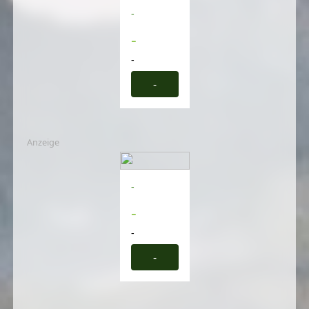
-
-
-
-
Anzeige
-
-
-
-