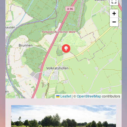
+
−
Leaflet
|
©
OpenStreetMap
contributors