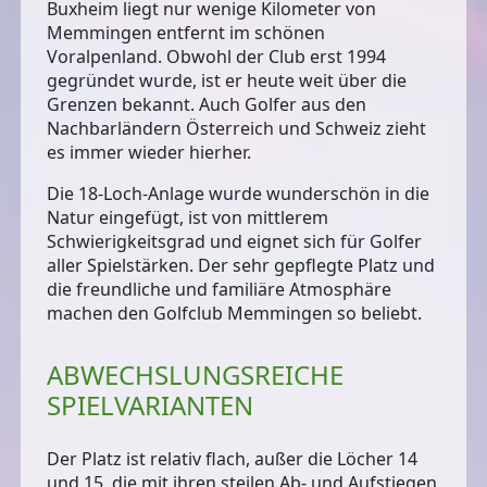
Buxheim liegt nur wenige Kilometer von
Memmingen entfernt im schönen
Voralpenland. Obwohl der Club erst 1994
gegründet wurde, ist er
heute weit über die
Grenzen bekannt
. Auch Golfer aus den
Nachbarländern Österreich und Schweiz zieht
es immer wieder hierher.
Die
18-Loch-Anlage
wurde wunderschön in die
Natur eingefügt, ist von mittlerem
Schwierigkeitsgrad und eignet sich
für Golfer
aller Spielstärken
. Der sehr gepflegte Platz und
die freundliche und familiäre Atmosphäre
machen den Golfclub Memmingen so beliebt.
ABWECHSLUNGSREICHE
SPIELVARIANTEN
Der Platz ist relativ flach, außer die Löcher 14
und 15, die mit ihren steilen Ab- und Aufstiegen