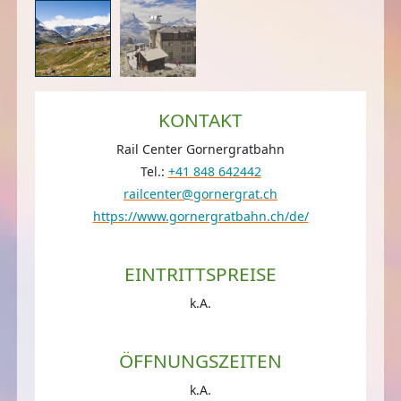
KONTAKT
Rail Center Gornergratbahn
Tel.:
+41 848 642442
railcenter@gornergrat.ch
https://www.gornergratbahn.ch/de/
EINTRITTSPREISE
k.A.
ÖFFNUNGSZEITEN
k.A.