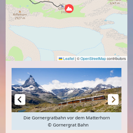
Leaflet
|
©
OpenStreetMap
contributors
el
B
via
Die Gornergratbahn vor dem Matterhorn
©
© Gornergrat Bahn