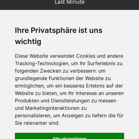
Last Minute
Ihre Privatsphäre ist uns
SCHNEEHÖHEN SKI APP
wichtig
Die Schneehoehen Ski APP für iOS und Android - Ein
Muss für alle Wintersportler und Schneefreaks!
Diese Website verwendet Cookies und andere
Tracking-Technologien, um Ihr Surferlebnis zu
folgenden Zwecken zu verbessern:
um
grundlegende Funktionen der Website zu
ermöglichen
,
um ein besseres Erlebnis auf der
Website zu bieten
,
um Ihr Interesse an unseren
Produkten und Dienstleistungen zu messen
und Marketinginteraktionen zu
personalisieren
,
um Anzeigen zu liefern die für
Impressum
Datenschutz
Sie relevanter sind
.
Nutzungsbedingungen
Kontakt
Partner
Portale
FAQ
Newsletter
Mediadaten
Alle akzeptieren