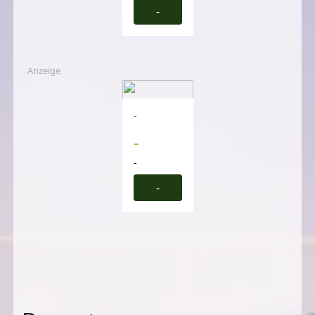
-
Anzeige
-
-
-
-