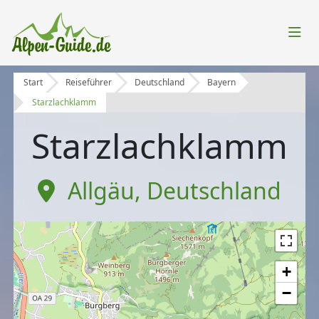
Start
Reiseführer
Deutschland
Bayern
Starzlachklamm
Starzlachklamm
Allgäu
,
Deutschland
+
−