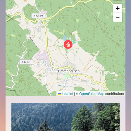
+
−
Leaflet
|
©
OpenStreetMap
contributors