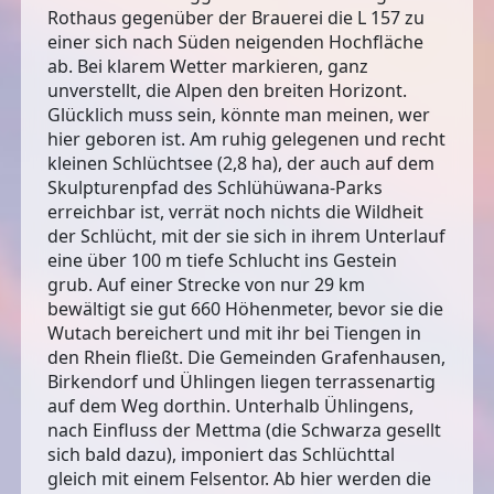
Rothaus gegenüber der Brauerei die L 157 zu
einer sich nach Süden neigenden Hochfläche
ab. Bei klarem Wetter markieren, ganz
unverstellt, die Alpen den breiten Horizont.
Glücklich muss sein, könnte man meinen, wer
hier geboren ist. Am ruhig gelegenen und recht
kleinen Schlüchtsee (2,8 ha), der auch auf dem
Skulpturenpfad des Schlühüwana-Parks
erreichbar ist, verrät noch nichts die Wildheit
der Schlücht, mit der sie sich in ihrem Unterlauf
eine über 100 m tiefe Schlucht ins Gestein
grub. Auf einer Strecke von nur 29 km
bewältigt sie gut 660 Höhenmeter, bevor sie die
Wutach bereichert und mit ihr bei Tiengen in
den Rhein fließt. Die Gemeinden Grafenhausen,
Birkendorf und Ühlingen liegen terrassenartig
auf dem Weg dorthin. Unterhalb Ühlingens,
nach Einfluss der Mettma (die Schwarza gesellt
sich bald dazu), imponiert das Schlüchttal
gleich mit einem Felsentor. Ab hier werden die