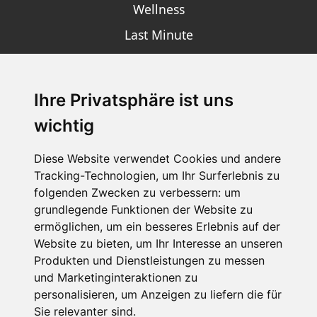
Wellness
Last Minute
Ihre Privatsphäre ist uns
SCHNEEHÖHEN SKI APP
wichtig
Die Schneehoehen Ski APP für iOS und Android - Ein
Muss für alle Wintersportler und Schneefreaks!
Diese Website verwendet Cookies und andere
Tracking-Technologien, um Ihr Surferlebnis zu
folgenden Zwecken zu verbessern:
um
grundlegende Funktionen der Website zu
ermöglichen
,
um ein besseres Erlebnis auf der
Website zu bieten
,
um Ihr Interesse an unseren
Produkten und Dienstleistungen zu messen
und Marketinginteraktionen zu
personalisieren
,
um Anzeigen zu liefern die für
Impressum
Datenschutz
Sie relevanter sind
.