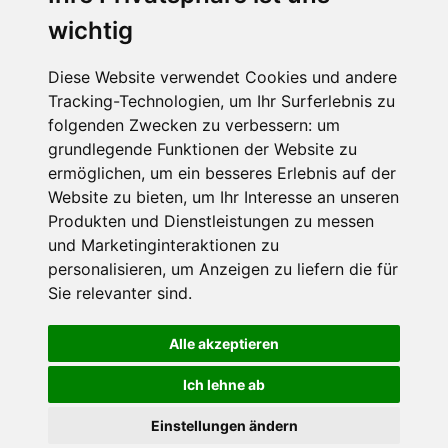
wichtig
Die Schneehoehen Ski APP für iOS und Android - Ein
Muss für alle Wintersportler und Schneefreaks!
Diese Website verwendet Cookies und andere
Tracking-Technologien, um Ihr Surferlebnis zu
folgenden Zwecken zu verbessern:
um
grundlegende Funktionen der Website zu
ermöglichen
,
um ein besseres Erlebnis auf der
Website zu bieten
,
um Ihr Interesse an unseren
Produkten und Dienstleistungen zu messen
und Marketinginteraktionen zu
personalisieren
,
um Anzeigen zu liefern die für
Impressum
Datenschutz
Sie relevanter sind
.
Nutzungsbedingungen
Kontakt
Partner
Portale
FAQ
Newsletter
Mediadaten
Alle akzeptieren
©
2026 Schneemenschen GmbH
Ich lehne ab
×
Einstellungen ändern
Goldener Herbst in den Alpen
- Angebote vergleichen