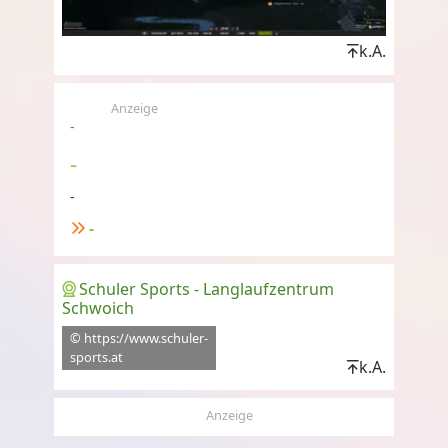
k.A.
Anzeige
-
-
-
-
Schuler Sports - Langlaufzentrum
Schwoich
© https://www.schuler-
sports.at
k.A.
Anzeige