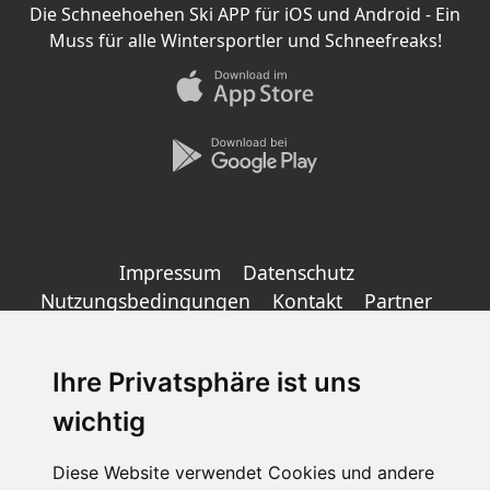
Die Schneehoehen Ski APP für iOS und Android - Ein
Muss für alle Wintersportler und Schneefreaks!
Impressum
Datenschutz
Nutzungsbedingungen
Kontakt
Partner
Portale
FAQ
Newsletter
Mediadaten
©
2026 Schneemenschen GmbH
Ihre Privatsphäre ist uns
wichtig
×
Goldener Herbst in den Alpen
- Angebote vergleichen
Diese Website verwendet Cookies und andere
& die Natur genießen!
Jetzt Angebote entdecken!