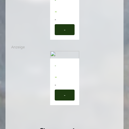
-
-
-
-
Anzeige
-
-
-
-