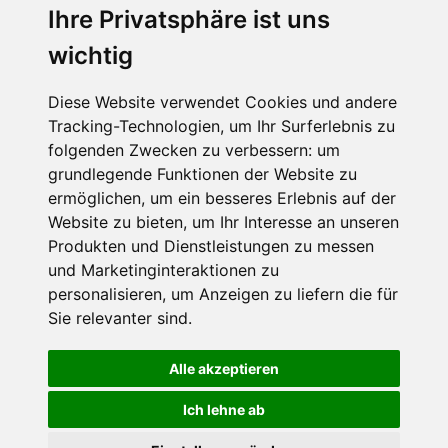
Ihre Privatsphäre ist uns
SCHNEEHÖHEN SKI APP
wichtig
Die Schneehoehen Ski APP für iOS und Android - Ein
Muss für alle Wintersportler und Schneefreaks!
Diese Website verwendet Cookies und andere
Tracking-Technologien, um Ihr Surferlebnis zu
folgenden Zwecken zu verbessern:
um
grundlegende Funktionen der Website zu
ermöglichen
,
um ein besseres Erlebnis auf der
Website zu bieten
,
um Ihr Interesse an unseren
Produkten und Dienstleistungen zu messen
und Marketinginteraktionen zu
personalisieren
,
um Anzeigen zu liefern die für
Impressum
Datenschutz
Sie relevanter sind
.
Nutzungsbedingungen
Kontakt
Partner
Portale
FAQ
Newsletter
Mediadaten
Alle akzeptieren
©
2026 Schneemenschen GmbH
Ich lehne ab