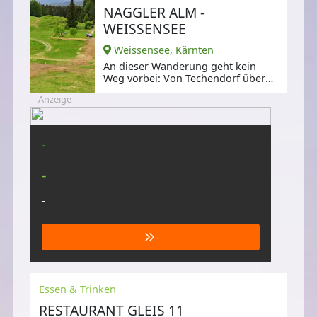
NAGGLER ALM -
WEISSENSEE
Weissensee, Kärnten
An dieser Wanderung geht kein
Weg vorbei: Von Techendorf über
die Naggler Alm und Kohlrösl-Hütte
Anzeige
-
-
-
-
Essen & Trinken
RESTAURANT GLEIS 11