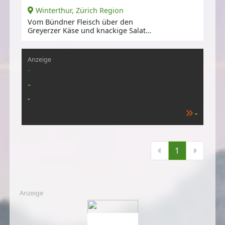
Winterthur, Zürich Region
Vom Bündner Fleisch über den
Greyerzer Käse und knackige Salate
bis hin zu hausgemachten Gnocchi
Anzeige
-
-
-
-
1
Anzeige