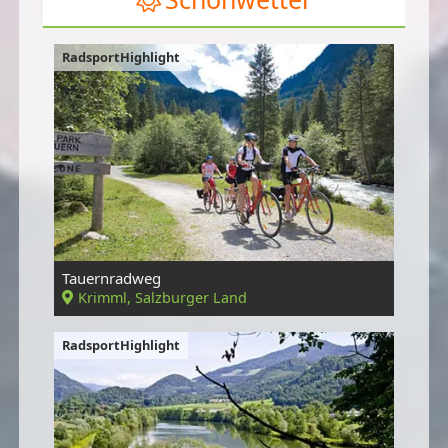
RadsportHighlight
Tauernradweg
Krimml, Salzburger Land
RadsportHighlight