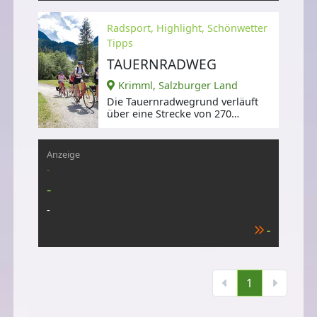
Radsport, Highlight, Schönwetter
Tipps
TAUERNRADWEG
Krimml, Salzburger Land
Die Tauernradwegrund verläuft
über eine Strecke von 270
Kilometern an den beiden
Flüssen Salzach
Anzeige
-
-
-
-
1