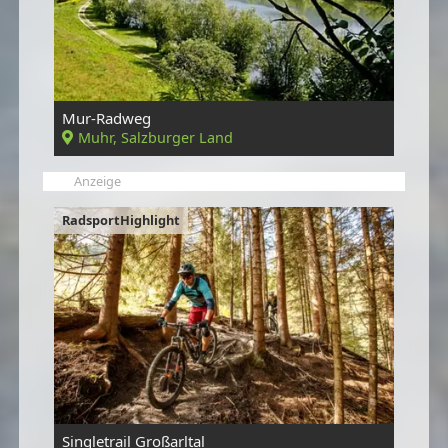
Mur-Radweg
Muhr, Salzburger Land
Anzeige
RadsportHighlight
Singletrail Großarltal