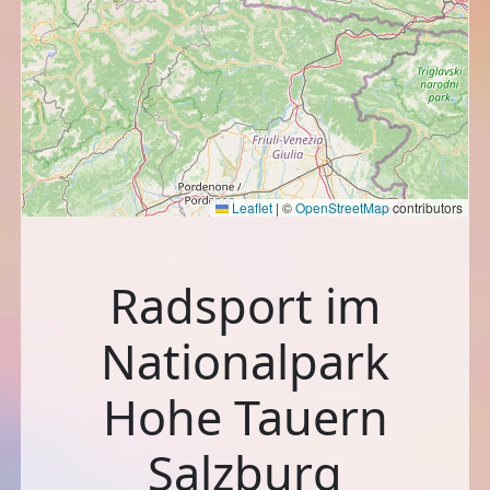
Leaflet
|
©
OpenStreetMap
contributors
Radsport im
Nationalpark
Hohe Tauern
Salzburg