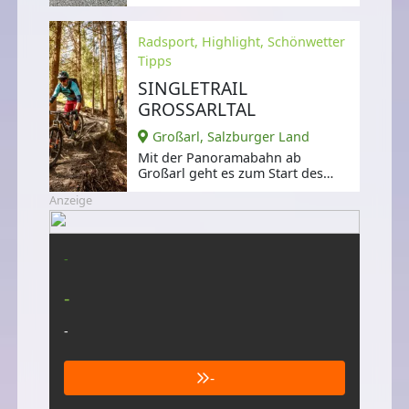
für Mountainbiker,
Radsport, Highlight, Schönwetter
Tipps
SINGLETRAIL
GROSSARLTAL
Großarl, Salzburger Land
Mit der Panoramabahn ab
Großarl geht es zum Start des
Singletrails Großarltal.
Anzeige
-
-
-
-