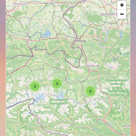
+
−
9
5
8