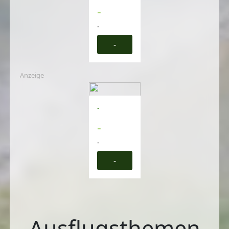
-
-
-
Anzeige
-
-
-
-
Ausflugsthemen