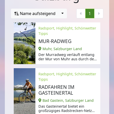
Name aufsteigend
1
Radsport, Highlight, Schönwetter
Tipps
MUR-RADWEG
Muhr, Salzburger Land
Der Murradweg verläuft entlang
der Mur von Muhr aus durch den
Nationalpark Hohe Tauern bis
nach
Radsport, Highlight, Schönwetter
Tipps
RADFAHREN IM
GASTEINERTAL
Bad Gastein, Salzburger Land
Das Gasteinertal bietet ein
großzügiges Radstrecken-Netz