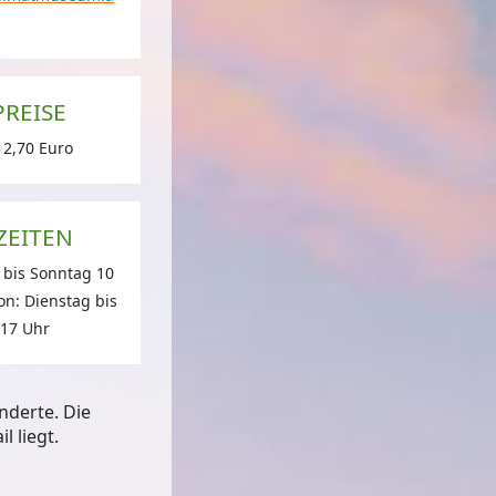
PREISE
em Gailtaler Heimatmuseum
© Johann Jaritz (CC BY-SA 4.0) via
Wikimedia Commons
 2,70 Euro
ZEITEN
 bis Sonntag 10
on: Dienstag bis
 17 Uhr
nderte. Die
 liegt.