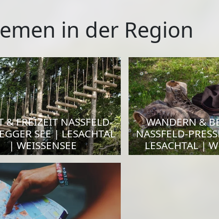
emen in der Region
 & FREIZEIT NASSFELD-
WANDERN & B
EGGER SEE | LESACHTAL
NASSFELD-PRESS
| WEISSENSEE
LESACHTAL | W