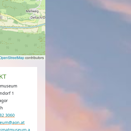
OpenStreetMap
contributors
KT
atmuseum
ndorf 1
agor
ch
282 3060
useum@aon.at
-heimatmuseum.a