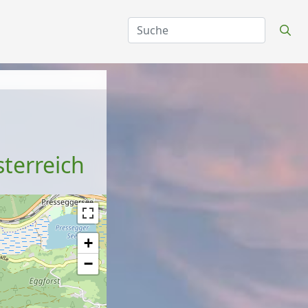
terreich
+
−