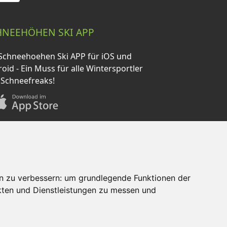
HNEEHÖHEN SKI APP
Schneehoehen Ski APP für iOS und
oid - Ein Muss für alle Wintersportler
 Schneefreaks!
n zu verbessern:
um grundlegende Funktionen der
kten und Dienstleistungen zu messen und
AQ
Newsletter
Mediadaten