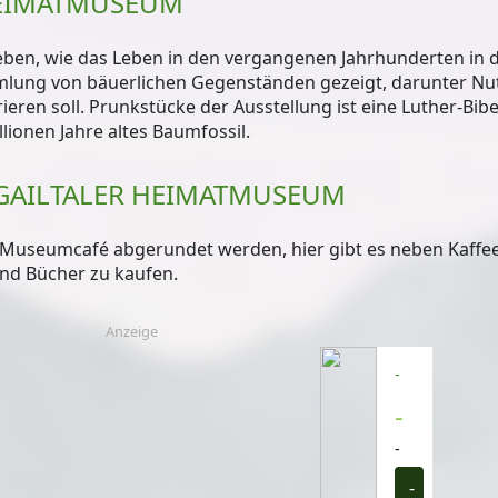
HEIMATMUSEUM
ben, wie das Leben in den vergangenen Jahrhunderten in 
mlung von bäuerlichen Gegenständen gezeigt, darunter N
rieren soll. Prunkstücke der Ausstellung ist eine
Luther-Bibe
llionen Jahre altes Baumfossil
.
GAILTALER HEIMATMUSEUM
 Museumcafé
abgerundet werden, hier gibt es neben Kaffe
nd Bücher zu kaufen.
Anzeige
-
-
-
-