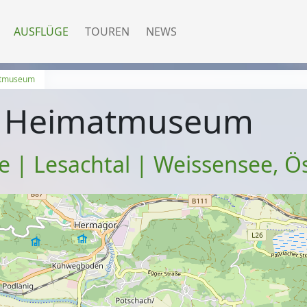
AUSFLÜGE
TOUREN
NEWS
atmuseum
er Heimatmuseum
e | Lesachtal | Weissensee
,
Ös