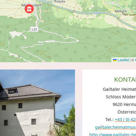
Leaflet
|
©
KONTA
Gailtaler Heim
Schloss Möder
9620 Herm
Österrei
Tel.:
+43 ( 0) 4
gailtaler.heimatm
http://www.gailtaler