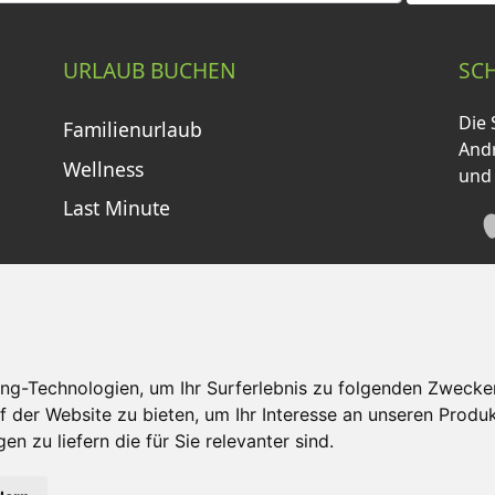
URLAUB BUCHEN
SC
Die 
Familienurlaub
Andr
Wellness
und
Last Minute
ng-Technologien, um Ihr Surferlebnis zu folgenden Zwecke
f der Website zu bieten
,
um Ihr Interesse an unseren Produ
tzungsbedingungen
Kontakt
Partner
Portale
F
en zu liefern die für Sie relevanter sind
.
©
2026 Schneemenschen GmbH