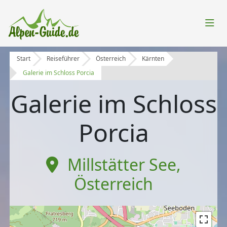
Start
Reiseführer
Österreich
Kärnten
Galerie im Schloss Porcia
Galerie im Schloss
Porcia
Millstätter See
,
Österreich