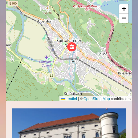
+
−
Leaflet
|
©
OpenStreetMap
contributors