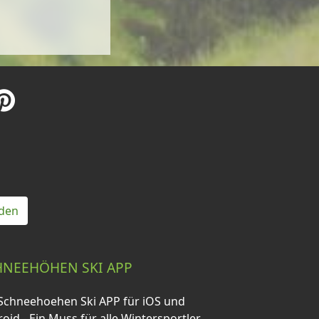
den
HNEEHÖHEN SKI APP
Schneehoehen Ski APP für iOS und
oid - Ein Muss für alle Wintersportler