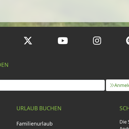
DEN
Anmel
URLAUB BUCHEN
SC
Die 
Familienurlaub
Andr