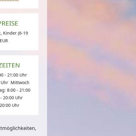
PREISE
 Kinder (6-19
errasse
© IKB, Foto: Thomas Steinlechner
 EUR
ZEITEN
00 - 21:00 Uhr
0 Uhr Mittwoch
g: 8:00 - 21:00
 - 20:00 Uhr
 20:00 Uhr
itmöglichkeiten,