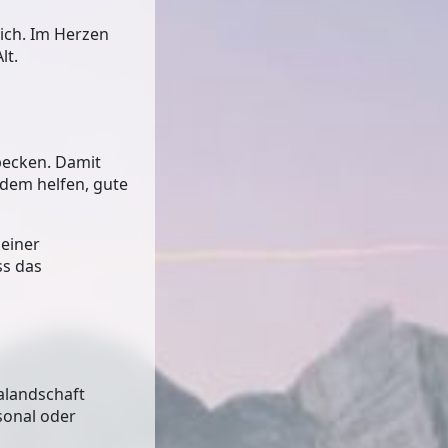
eich. Im Herzen
lt.
becken
. Damit
rdem helfen, gute
 einer
ss das
alandschaft
sonal oder