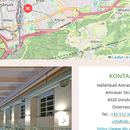
Leaflet
|
©
KONTA
Hallenbad Amras
Amraser Str
6020 Innsb
Österrei
Tel.:
+43 512 
info@ikb.
https://www.ikb.