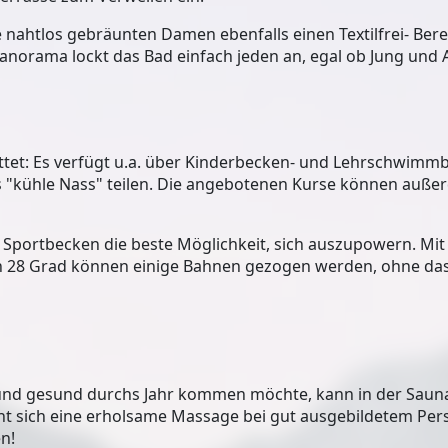
lle nahtlos gebräunten Damen ebenfalls einen Textilfrei- Ber
panorama lockt das Bad einfach jeden an, egal ob Jung und A
et: Es verfügt u.a. über
Kinderbecken- und Lehrschwimm
s "kühle Nass" teilen. Die angebotenen Kurse können auße
e
Sportbecken
die beste Möglichkeit, sich auszupowern. Mit
 28 Grad können einige Bahnen gezogen werden, ohne da
t und gesund durchs Jahr kommen möchte, kann in der
Saun
t sich eine
erholsame Massage
bei gut ausgebildetem Per
n!