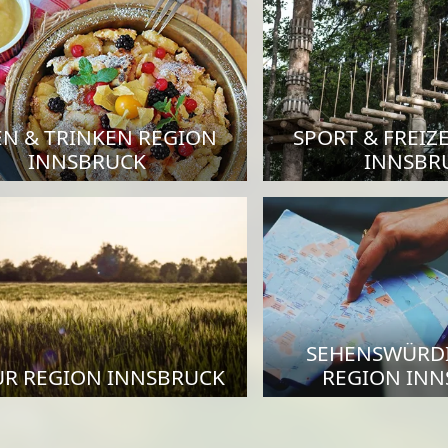
EN & TRINKEN REGION
SPORT & FREIZ
INNSBRUCK
INNSBR
SEHENSWÜRD
R REGION INNSBRUCK
REGION IN