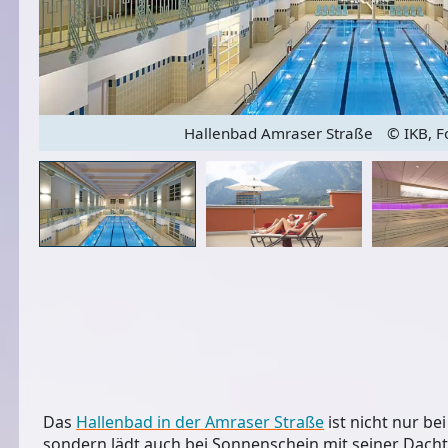
Hallenbad Amraser Straße
© IKB, Fo
Das
Hallenbad in der Amraser Straße
ist nicht nur be
sondern lädt auch bei Sonnenschein mit seiner
Dacht