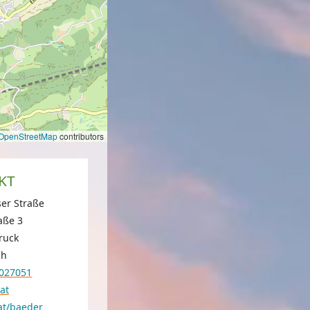
OpenStreetMap
contributors
KT
er Straße
aße 3
ruck
ch
5027051
at
at/baeder