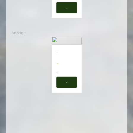
-
Anzeige
-
-
-
-