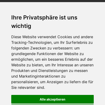
Ihre Privatsphäre ist uns
SCHNEEHÖHEN SKI APP
wichtig
Die Schneehoehen Ski APP für iOS und Android - Ein
Muss für alle Wintersportler und Schneefreaks!
Diese Website verwendet Cookies und andere
Tracking-Technologien, um Ihr Surferlebnis zu
folgenden Zwecken zu verbessern:
um
grundlegende Funktionen der Website zu
ermöglichen
,
um ein besseres Erlebnis auf der
Website zu bieten
,
um Ihr Interesse an unseren
Produkten und Dienstleistungen zu messen
und Marketinginteraktionen zu
personalisieren
,
um Anzeigen zu liefern die für
Impressum
Datenschutz
Sie relevanter sind
.
Nutzungsbedingungen
Kontakt
Partner
Portale
FAQ
Newsletter
Mediadaten
Alle akzeptieren