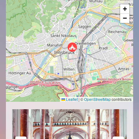
+
−
Leaflet
|
©
OpenStreetMap
contributors