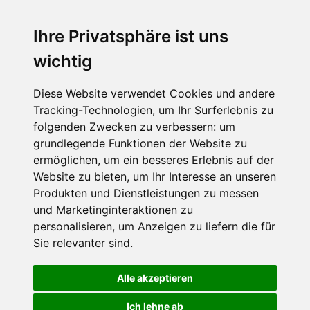
Ihre Privatsphäre ist uns
SCHNEEHÖHEN SKI APP
wichtig
Die Schneehoehen Ski APP für iOS und Android - Ein
Muss für alle Wintersportler und Schneefreaks!
Diese Website verwendet Cookies und andere
Tracking-Technologien, um Ihr Surferlebnis zu
folgenden Zwecken zu verbessern:
um
grundlegende Funktionen der Website zu
ermöglichen
,
um ein besseres Erlebnis auf der
Website zu bieten
,
um Ihr Interesse an unseren
Produkten und Dienstleistungen zu messen
und Marketinginteraktionen zu
personalisieren
,
um Anzeigen zu liefern die für
Impressum
Datenschutz
Sie relevanter sind
.
Nutzungsbedingungen
Kontakt
Partner
Portale
FAQ
Newsletter
Mediadaten
Alle akzeptieren
©
2026 Schneemenschen GmbH
Ich lehne ab