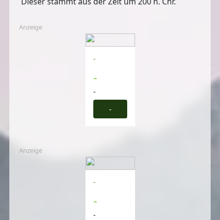
Dieser stammt aus der Zeit um 200 n. Chr.
Anzeige
-
-
-
-
Anzeige
-
-
-