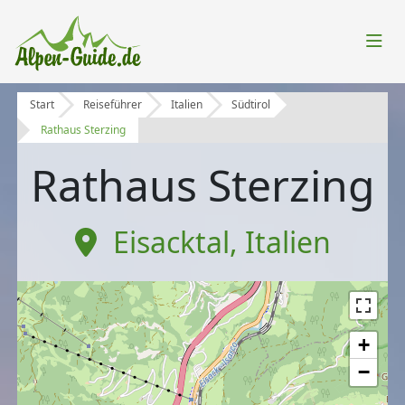
Start
Reiseführer
Italien
Südtirol
Rathaus Sterzing
Rathaus Sterzing
Eisacktal
,
Italien
+
−