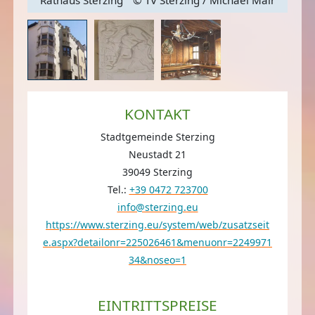
KONTAKT
Stadtgemeinde Sterzing
Neustadt 21
39049 Sterzing
Tel.:
+39 0472 723700
info@sterzing.eu
https://www.sterzing.eu/system/web/zusatzseit
e.aspx?detailonr=225026461&menuonr=2249971
34&noseo=1
EINTRITTSPREISE