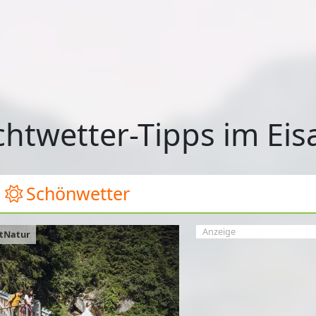
htwetter-Tipps im Eis
Schönwetter
Anzeige
htNatur