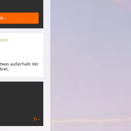
-
ipps
etwas außerhalb der
iet,
-