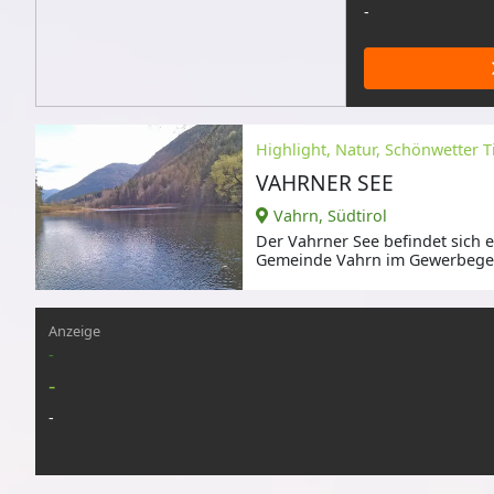
-
Highlight, Natur, Schönwetter T
VAHRNER SEE
Vahrn, Südtirol
Der Vahrner See befindet sich 
Gemeinde Vahrn im Gewerbegeb
Anzeige
-
-
-