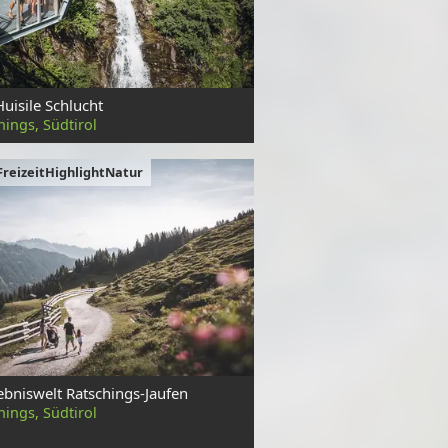
Huisile Schlucht
hings, Südtirol
FreizeitHighlightNatur
ebniswelt Ratschings-Jaufen
hings, Südtirol