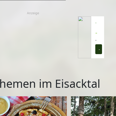
Anzeige
-
-
-
-
hemen im Eisacktal