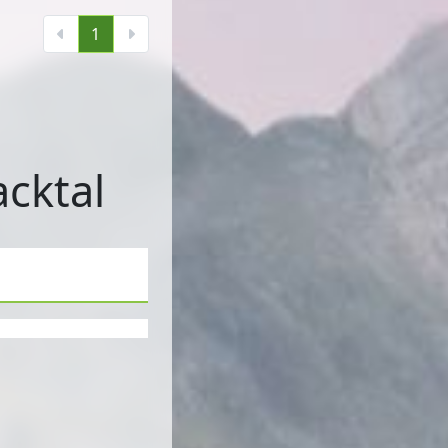
1
acktal