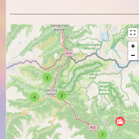
+
−
2
2
4
7