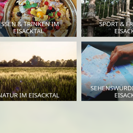
ESSEN & TRINKEN IM
SPORT & FR
EISACKTAL
EISAC
SEHENSWÜRDI
NATUR IM EISACKTAL
EISAC