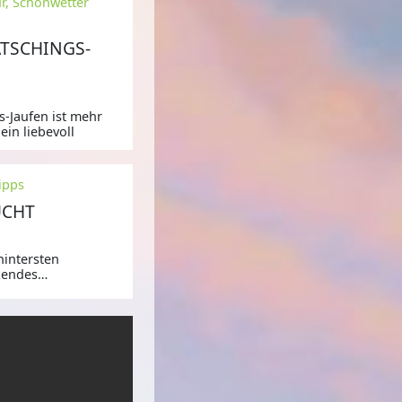
ur, Schönwetter
TSCHINGS-
s-Jaufen ist mehr
ein liebevoll
ipps
UCHT
hintersten
ckendes