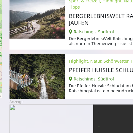
Sport & Freizeit, Highlight, Nat
Tipps
BERGERLEBNISWELT RA
JAUFEN
Ratschings, Südtirol
Die BergerlebnisWelt Ratsching
als nur ein Themenweg – sie ist 
Highlight, Natur, Schönwetter T
PFEIFER HUISILE SCHL
Ratschings, Südtirol
Die Pfeifer-Huisile-Schlucht im 
Ratschingstal ist ein beeindru
s
Naturerlebnis,
Anzeige
-
-