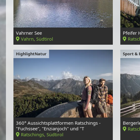
Vahrner See
Pfeifer 
Vahrn, Südtirol
Ratsc
HighlightNatur
Sport & 
360° Aussichtsplattformen Ratschings -
Bergerl
"Fuchssee", "Enzianjoch" und "T
Ratsc
Ratschings, Südtirol