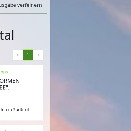
usgabe verfeinern
tal
1
ipps
FORMEN
EE",
fen in Südtirol