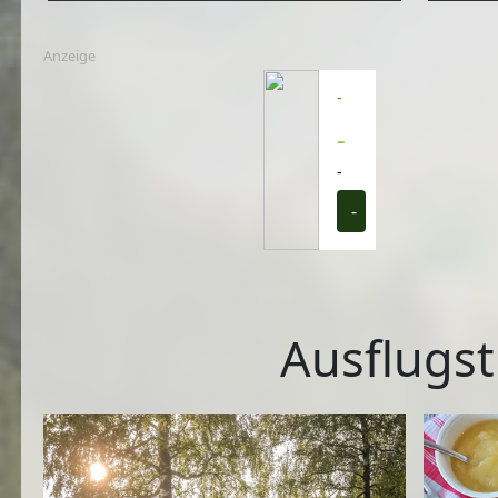
Anzeige
-
-
-
-
Ausflugst