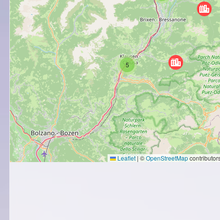
5
Leaflet
|
©
OpenStreetMap
contributor