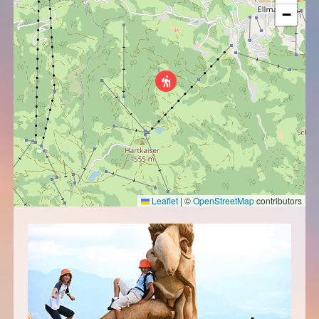
−
Leaflet
|
©
OpenStreetMap
contributors