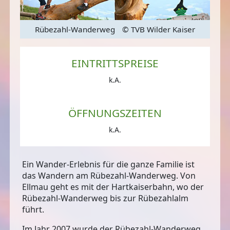
er
Rübezahl-Wanderweg
© TVB Wilder Kaiser
R
EINTRITTSPREISE
k.A.
ÖFFNUNGSZEITEN
k.A.
Ein Wander-Erlebnis für die ganze Familie ist
das Wandern am Rübezahl-Wanderweg. Von
Ellmau geht es mit der Hartkaiserbahn, wo der
Rübezahl-Wanderweg bis zur Rübezahlalm
führt.
Im Jahr 2007 wurde der Rübezahl-Wanderweg