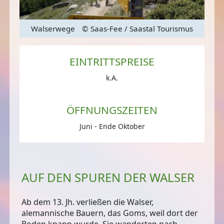
mus
Walserwege
© Saas-Fee / Saastal Tourismus
W
EINTRITTSPREISE
k.A.
ÖFFNUNGSZEITEN
Juni - Ende Oktober
AUF DEN SPUREN DER WALSER
Ab dem 13. Jh. verließen die Walser,
alemannische Bauern, das Goms, weil dort der
Boden knapp wurde. Sie wanderten nach