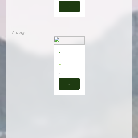
-
Anzeige
-
-
-
-