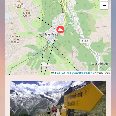
−
Leaflet
|
©
OpenStreetMap
contributors