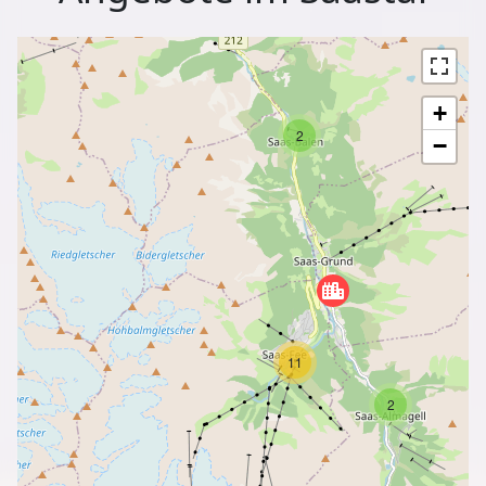
+
2
−
11
2