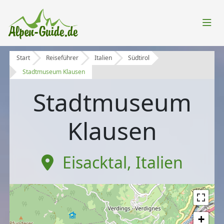
Start
Reiseführer
Italien
Südtirol
Stadtmuseum Klausen
Stadtmuseum
Klausen
Eisacktal
,
Italien
+