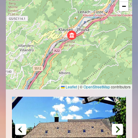
−
Leaflet
|
©
OpenStreetMap
contributors