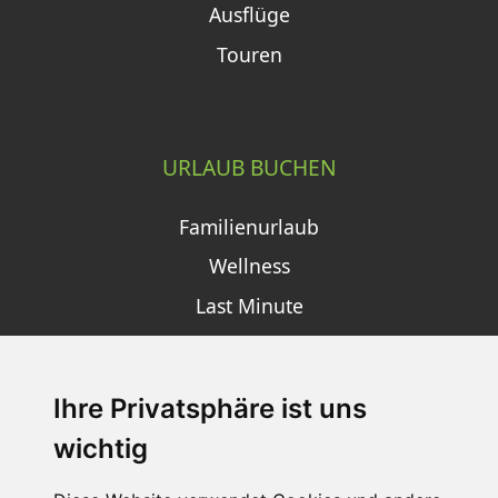
Ausflüge
Touren
URLAUB BUCHEN
Familienurlaub
Wellness
Last Minute
Ihre Privatsphäre ist uns
SCHNEEHÖHEN SKI APP
wichtig
Die Schneehoehen Ski APP für iOS und Android - Ein
Muss für alle Wintersportler und Schneefreaks!