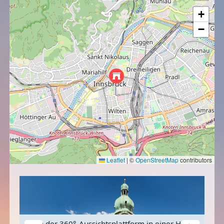
+
−
Leaflet
|
©
OpenStreetMap
contributors
Von der 360°-Aussichtsplattform in einer Höhe