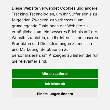
Muss für alle Wintersportler und Schneefreaks!
Diese Website verwendet Cookies und andere
Tracking-Technologien, um Ihr Surferlebnis zu
folgenden Zwecken zu verbessern:
um
grundlegende Funktionen der Website zu
ermöglichen
,
um ein besseres Erlebnis auf der
Website zu bieten
,
um Ihr Interesse an unseren
Produkten und Dienstleistungen zu messen
und Marketinginteraktionen zu
personalisieren
,
um Anzeigen zu liefern die für
Impressum
Datenschutz
Sie relevanter sind
.
Nutzungsbedingungen
Kontakt
Partner
Portale
FAQ
Newsletter
Mediadaten
Alle akzeptieren
©
2026 Schneemenschen GmbH
Ich lehne ab
×
Einstellungen ändern
Goldener Herbst in den Alpen
- Angebote vergleichen
& die Natur genießen!
Jetzt Angebote entdecken!