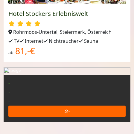
Hotel Stockers Erlebniswelt
Rohrmoos-Untertal, Steiermark, Österreich
TV
Internet
Nichtraucher
Sauna
81,-€
ab
Anzeige
-
-
-
-