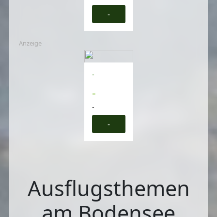
-
Anzeige
-
-
-
-
Ausflugsthemen
am Bodensee