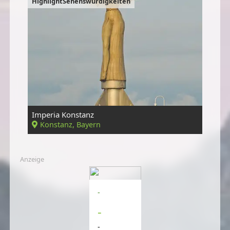
HighlightSehenswürdigkeiten
Imperia Konstanz
Konstanz, Bayern
Anzeige
-
-
-