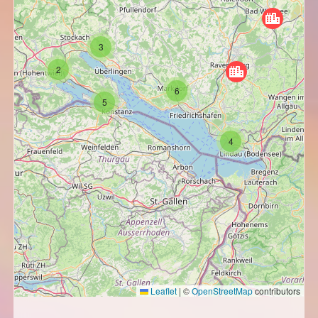
3
2
6
5
4
Leaflet
|
©
OpenStreetMap
contributors