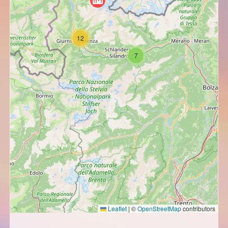
12
7
Leaflet
|
©
OpenStreetMap
contributors