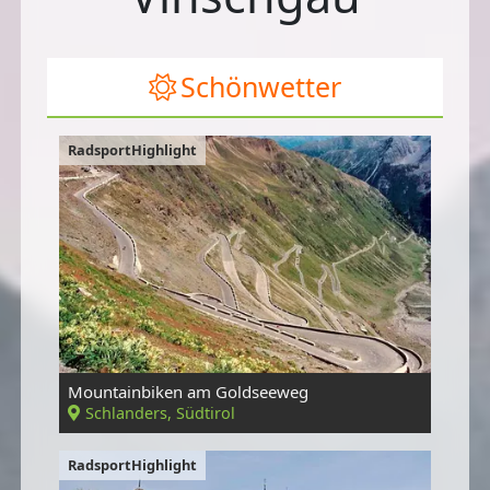
Schönwetter
RadsportHighlight
Mountainbiken am Goldseeweg
Schlanders, Südtirol
RadsportHighlight