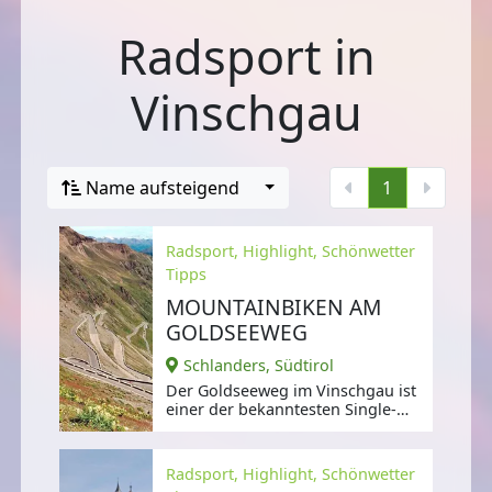
Radsport in
Vinschgau
Name aufsteigend
1
Radsport, Highlight, Schönwetter
Tipps
MOUNTAINBIKEN AM
GOLDSEEWEG
Schlanders, Südtirol
Der Goldseeweg im Vinschgau ist
einer der bekanntesten Single-
Trails der Alpen und führt von der
2.
Radsport, Highlight, Schönwetter