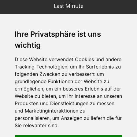
Last Minute
Ihre Privatsphäre ist uns
SCHNEEHÖHEN SKI APP
wichtig
Die Schneehoehen Ski APP für iOS und Android - Ein
Muss für alle Wintersportler und Schneefreaks!
Diese Website verwendet Cookies und andere
Tracking-Technologien, um Ihr Surferlebnis zu
folgenden Zwecken zu verbessern:
um
grundlegende Funktionen der Website zu
ermöglichen
,
um ein besseres Erlebnis auf der
Website zu bieten
,
um Ihr Interesse an unseren
Produkten und Dienstleistungen zu messen
und Marketinginteraktionen zu
personalisieren
,
um Anzeigen zu liefern die für
Impressum
Datenschutz
Sie relevanter sind
.
Nutzungsbedingungen
Kontakt
Partner
Portale
FAQ
Newsletter
Mediadaten