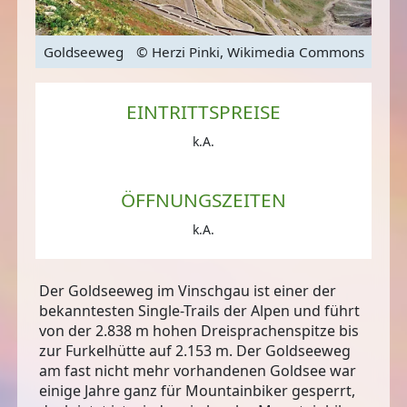
mons
Goldseeweg
© Herzi Pinki, Wikimedia Commons
Gol
EINTRITTSPREISE
k.A.
ÖFFNUNGSZEITEN
k.A.
Der Goldseeweg im Vinschgau ist
einer der
bekanntesten Single-Trails der Alpen
und führt
von der 2.838 m hohen Dreisprachenspitze bis
zur Furkelhütte auf 2.153 m. Der Goldseeweg
am fast nicht mehr vorhandenen Goldsee war
einige Jahre ganz für Mountainbiker gesperrt,