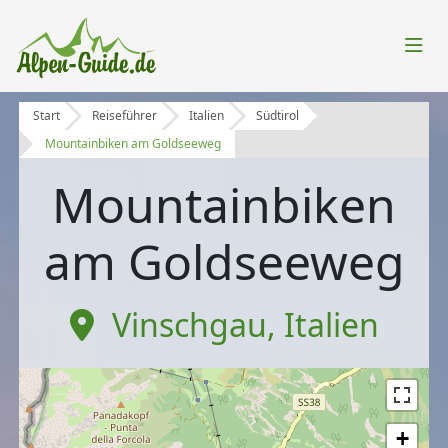
Start
Reiseführer
Italien
Südtirol
Mountainbiken am Goldseeweg
Mountainbiken
am Goldseeweg
Vinschgau
,
Italien
+