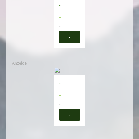
-
-
-
-
Anzeige
-
-
-
-