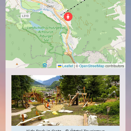
Leaflet
|
©
OpenStreetMap
contributors
Kids Park in Oetz
© Ötztal Tourismus