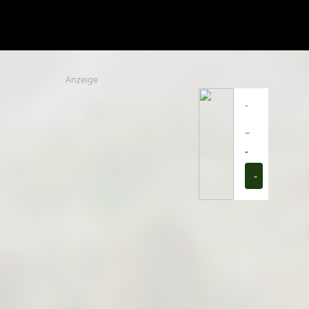
Anzeige
-
-
-
-