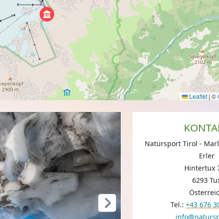
Leaflet
|
©
KONTA
Natursport Tirol - Ma
Erler
Hintertux 
6293 Tu
Österrei
Tel.:
+43 676 3
info@natursp