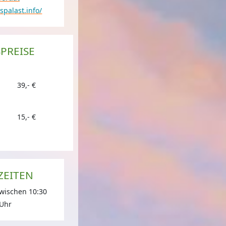
spalast.info/
SPREISE
s Palast
© Zillertal Tourismus / Tom Klocker
39,- €
15,- €
ZEITEN
zwischen 10:30
 Uhr