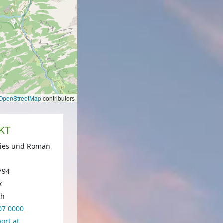
OpenStreetMap
contributors
KT
rlies und Roman
794
x
ch
07 0000
ort.at