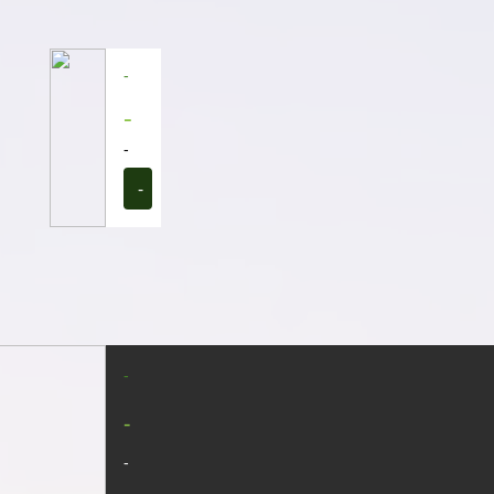
-
-
-
-
-
-
-