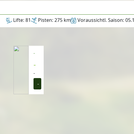
Lifte:
81
Pisten:
275 km
Voraussichtl. Saison:
05.
-
-
-
-