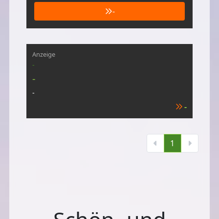
-
Anzeige
-
-
-
-
1