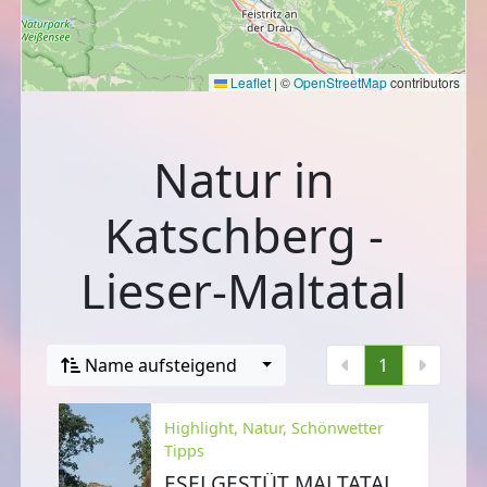
Leaflet
|
©
OpenStreetMap
contributors
Natur in
Katschberg -
Lieser-Maltatal
Name aufsteigend
1
Highlight, Natur, Schönwetter
Tipps
ESELGESTÜT MALTATAL