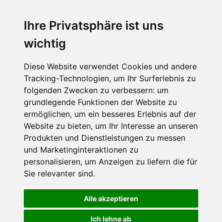
Ihre Privatsphäre ist uns
SCHNEEHÖHEN SKI APP
wichtig
Die Schneehoehen Ski APP für iOS und Android - Ein
Muss für alle Wintersportler und Schneefreaks!
Diese Website verwendet Cookies und andere
Tracking-Technologien, um Ihr Surferlebnis zu
folgenden Zwecken zu verbessern:
um
grundlegende Funktionen der Website zu
ermöglichen
,
um ein besseres Erlebnis auf der
Website zu bieten
,
um Ihr Interesse an unseren
Produkten und Dienstleistungen zu messen
und Marketinginteraktionen zu
personalisieren
,
um Anzeigen zu liefern die für
Impressum
Datenschutz
Sie relevanter sind
.
Nutzungsbedingungen
Kontakt
Partner
Portale
FAQ
Newsletter
Mediadaten
Alle akzeptieren
©
2026 Schneemenschen GmbH
Ich lehne ab